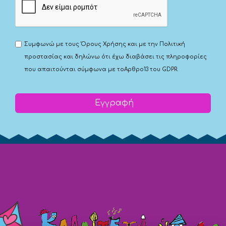
Συμφωνώ με τους
Όρους Χρήσης
και με την
Πολιτική
προστασίας
και δηλώνω ότι έχω διαβάσει τις πληροφορίες
που απαιτούνται σύμφωνα με το
Αρθρο13 του GDPR.
Εγγραφή