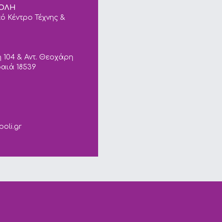
ΠΟΛΗ
ό Κέντρο Τέχνης &
 104 & Αντ. Θεοχάρη
ραιά 18539
ails.
poli.gr