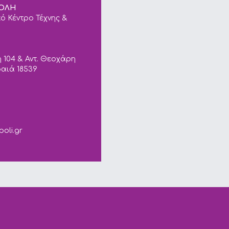
ΠΟΛΗ
ό Κέντρο Τέχνης &
 104 & Αντ. Θεοχάρη
ραιά 18539
ails.
poli.gr