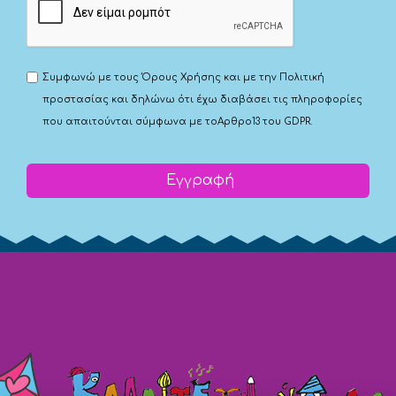
Συμφωνώ με τους
Όρους Χρήσης
και με την
Πολιτική
προστασίας
και δηλώνω ότι έχω διαβάσει τις πληροφορίες
που απαιτούνται σύμφωνα με το
Αρθρο13 του GDPR.
Εγγραφή