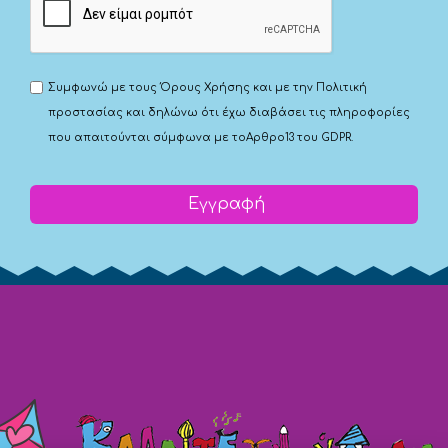
Συμφωνώ με τους
Όρους Χρήσης
και με την
Πολιτική
προστασίας
και δηλώνω ότι έχω διαβάσει τις πληροφορίες
που απαιτούνται σύμφωνα με το
Αρθρο13 του GDPR.
Εγγραφή